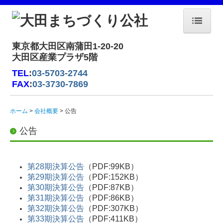
ホーム
東京都大田区南蒲田1-20-20
大田区産業プラザ5階
会社概要
TEL
:
03-5703-2744
FAX
:
03-3730-7869
社長あいさつ
区長あいさつ
ホーム
会社概要
公告
アクセス
公告
公告
事業概要
第28期決算公告
（PDF:99KB）
第29期決算公告
（PDF:152KB）
管理業務
第30期決算公告
（PDF:87KB）
第31期決算公告
（PDF:86KB）
住宅・空家対策
第32期決算公告
（PDF:307KB）
第33期決算公告
（PDF:411KB）
「HANEDA×PiO」の管理