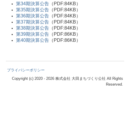
第34期決算公告
（PDF:84KB）
駐輪場エリア管理
第35期決算公告
（PDF:84KB）
第36期決算公告
（PDF:84KB）
京急蒲田駅舎の管理（３階部）
第37期決算公告
（PDF:84KB）
第38期決算公告
（PDF:84KB）
事業実績
第39期決算公告
（PDF:86KB）
第40期決算公告
（PDF:86KB）
主な事業の売上高
過去と未来と地域をつなぐ
プライバシーポリシー
蒲田地区
Copyright (c) 2020 - 2026 株式会社 大田まちづくり公社 All Rights
放置自転車対策
Reserved.
空家対策
管理業務
お知らせ