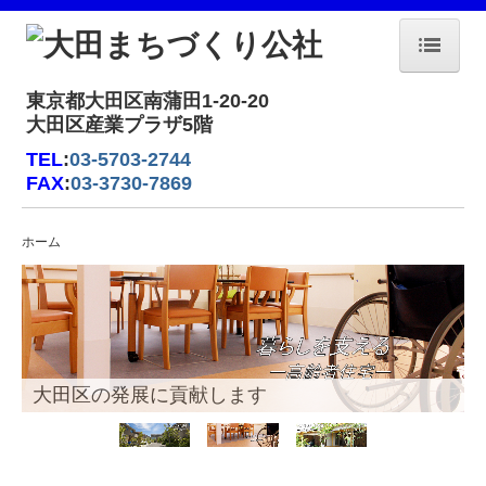
ホーム
東京都大田区南蒲田1-20-20
大田区産業プラザ5階
会社概要
TEL
:
03-5703-2744
FAX
:
03-3730-7869
社長あいさつ
区長あいさつ
ホーム
アクセス
公告
事業概要
大田区の発展に貢献します
管理業務
住宅・空家対策
「HANEDA×PiO」の管理