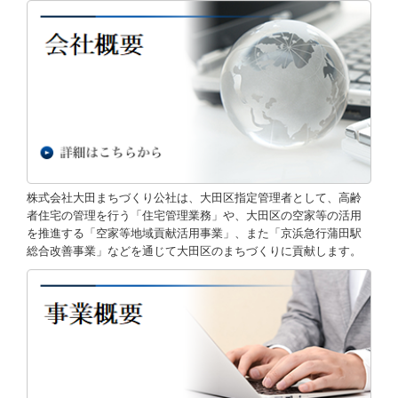
駐輪場エリア管理
京急蒲田駅舎の管理（３階部）
事業実績
主な事業の売上高
過去と未来と地域をつなぐ
株式会社大田まちづくり公社は、大田区指定管理者として、高齢
蒲田地区
者住宅の管理を行う「住宅管理業務」や、大田区の空家等の活用
を推進する「空家等地域貢献活用事業」、また「京浜急行蒲田駅
放置自転車対策
総合改善事業」などを通じて大田区のまちづくりに貢献します。
空家対策
管理業務
お知らせ